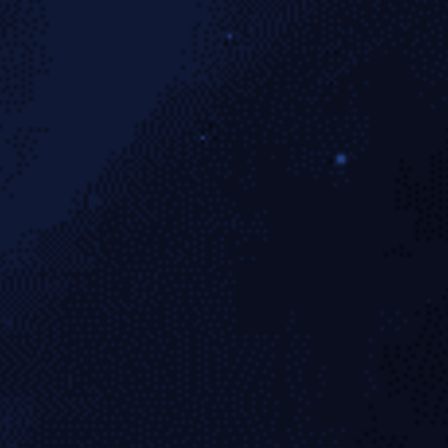
曼联瞄准切尔西中场桑托斯
其地位已经趋于稳...
近年来，曼联在转会市场上的表
2026-08-01