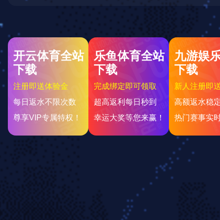
析，指出其存在的问题和挑战。接着，提
队、球员和租借球队之间的多方共赢。最
1、泰山队外援现状分析
近年来，泰山队在外援引进方面虽然表现
着困扰。尤其是在关键比赛中，一些外援
此外，由于外援名额有限，在阵容配置上
于状态不佳而频繁占用比赛名额，这种情
因此，在这样的背景下，对外援进行调整
提高整体战斗力。
2、马德鲁加的外租方案
马德鲁加作为一名年轻且富有潜力的球员