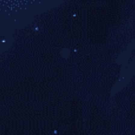
选秀观察：迪班萨状元地位稳固彼得森身体
在即将到来的选秀大会中，迪班萨作为状元热门人选，
2026-06-06