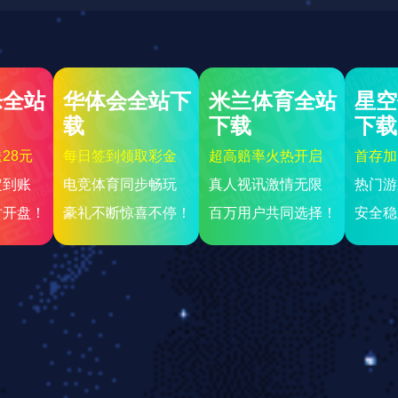
出外租马德鲁加的具体方案，阐述这一举措所带来的潜在好处。
后，通过总结归纳整篇文章内容，为未来泰山队的发展提供有益
出色，但随着赛季的推进，部分外援的状态却未能达到预期。这
未能及时发挥作用，使得球队在关键时刻遭遇挫折。
，如何合理利用现有资源成为了一大挑战。一些年轻本土球员缺
况显然不能持续下去。
已经是势在必行，而外租一些表现平平但又具备潜力的球员就成
，其在训练和比赛中的表现都备受关注。然而，由于竞争激烈，