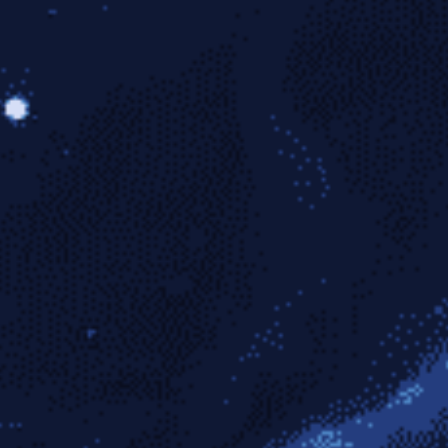
在短期内见到积极成效。首先，从即刻开始，泰山队可以利用释
养年轻球员，提高他们适应高水平赛事能力，将极大地增强梯队
充分把握住这个机会，不仅会提升自身能力，还有可能吸引更高
这也是一个积极信号，即他们同样可以通过努力与付出获得舞台
的趋势，也为各个参与方提供了良好的利益回馈，使得每个环节
分析泰山队外援更换方案建议外租马德鲁加实现多方共赢策略”具
求最大限度地发挥自身优势，实现全面发展。
队优化当前阵容，更将推动年轻球员成长，实现全体参与者共同受益