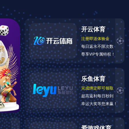
注册入口
体育赛事与数据服务
容， 支持
APP下载
与
网页使用
，每日
，掌握比赛节奏。