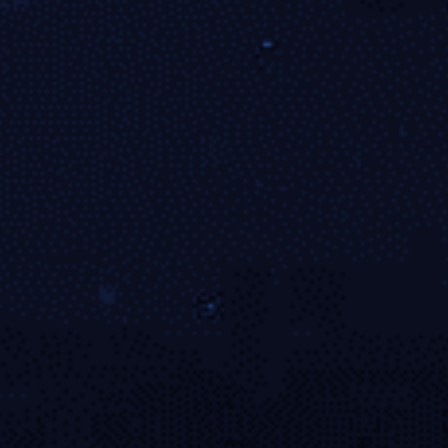
马赛为格林伍德标价500
关注。在这样的...
本篇文章围绕“马赛为格林伍德标
2026-07-19
今年季后赛净效率值前十
泛关注。拜仁慕尼...
在今年的NBA季后赛中，净效
2026-07-13