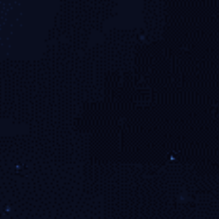
估价5000万镑
现备受关注，而切尔西中场桑托斯成为了...